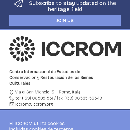
Subscribe to stay updated on the
heritage field
JOIN US
Centro Internacional de Estudios de
Conservación y Restauración de los Bienes
Culturales
Via di San Michele 13 – Rome, Italy
tel: (+39) 06.585-531
/
fax: (+39) 06.585-53349
iccrom@iccrom.org
ACERCA DEL ICCROM
QUÉ HACEMOS
El ICCROM utiliza cookies,
incluidas cookies de terceros,