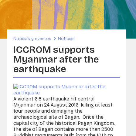
rsos
enibilidad y Patrimonio Construido
ORG
A- Conservación de colecciones de
dos e imágenes
Noticias y eventos
Noticias
ICCROM supports
sia
Myanmar after the
earthquake
A violent 6.8 earthquake hit central
Myanmar on 24 August 2016, killing at least
four people and damaging the
archaeological site of Bagan. Once the
capital city of the historical Pagan Kingdom,
the site of Bagan contains more than 2500
Buddhist monuments built from the 10th to