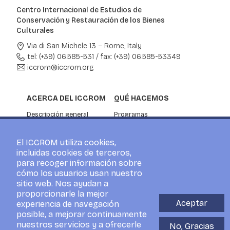
Centro Internacional de Estudios de
Conservación y Restauración de los Bienes
Culturales
Via di San Michele 13 – Rome, Italy
tel: (+39) 06.585-531
/
fax: (+39) 06.585-53349
iccrom@iccrom.org
ACERCA DEL ICCROM
QUÉ HACEMOS
Descripción general
Programas
Estados Miembros
Courses
Información corporativa
Investigación
El ICCROM utiliza cookies,
Asociación
Servicios de asesoramiento
incluidas cookies de terceros,
NOTICIAS Y EVENTOS
para recoger información sobre
cómo los usuarios usan nuestro
Noticias
sitio web. Nos ayudan a
ICCROM Events
proporcionarle la mejor
Para la prensa
Aceptar
experiencia de navegación
Blog
posible, a mejorar continuamente
Visitantes
nuestros servicios y a ofrecerle
No, Gracias