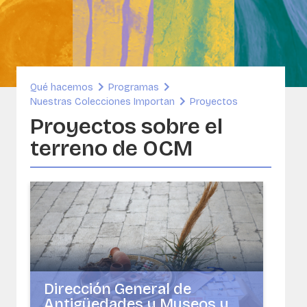
rsos
enibilidad y Patrimonio Construido
ORG
A- Conservación de colecciones de
dos e imágenes
Qué hacemos
Programas
Nuestras Colecciones Importan
Proyectos
sia
Proyectos sobre el
terreno de OCM
Dirección General de
Antigüedades y Museos y