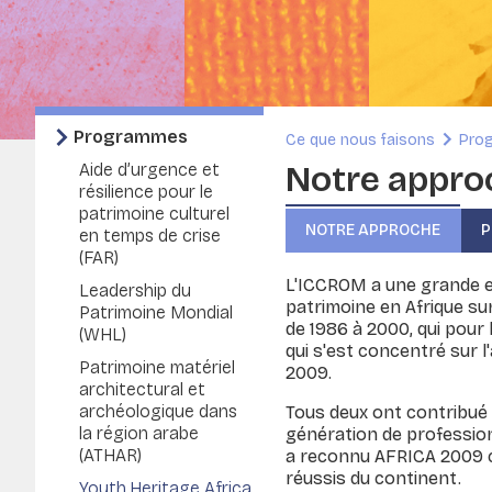
Programmes
Ce que nous faisons
Pro
Notre appro
Aide d’urgence et
résilience pour le
patrimoine culturel
NOTRE APPROCHE
P
en temps de crise
(FAR)
L'ICCROM a une grande ex
Leadership du
patrimoine en Afrique s
Patrimoine Mondial
de 1986 à 2000, qui pour 
(WHL)
qui s'est concentré sur l
Patrimoine matériel
2009.
architectural et
archéologique dans
Tous deux ont contribué 
la région arabe
génération de profession
(ATHAR)
a reconnu AFRICA 2009 
réussis du continent.
Youth.Heritage.Africa