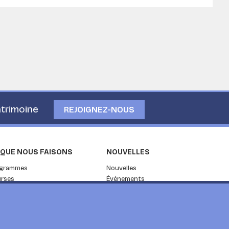
patrimoine
REJOIGNEZ-NOUS
 QUE NOUS FAISONS
NOUVELLES
ogrammes
Nouvelles
rses
Événements
herche
Pour la presse
vices de conseil
Blog
Les visiteurs