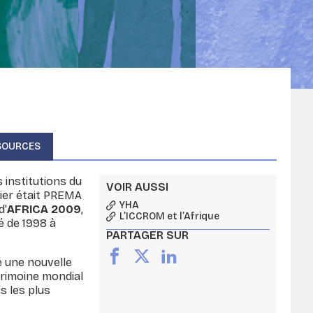
SOURCES
 institutions du
VOIR AUSSI
ier était PREMA
YHA
d'
AFRICA 2009
,
L’ICCROM et l’Afrique
é de 1998 à
PARTAGER SUR
é une nouvelle
trimoine mondial
 les plus