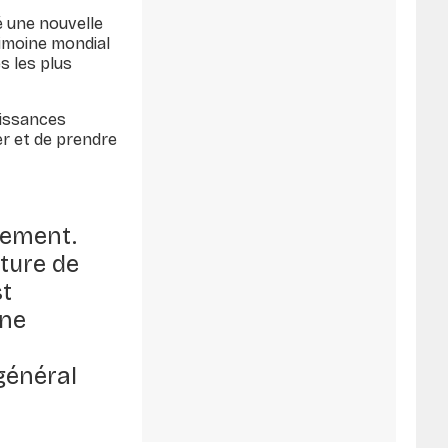
é une nouvelle
rimoine mondial
 les plus
aissances
er et de prendre
pement.
ature de
st
une
général