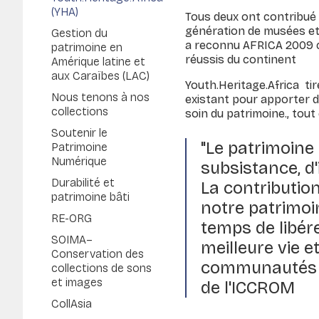
(YHA)
Tous deux ont contribué 
génération de musées et 
Gestion du
a reconnu AFRICA 2009 
patrimoine en
réussis du continent
Amérique latine et
aux Caraïbes (LAC)
Youth.Heritage.Africa ti
Nous tenons à nos
existant pour apporter d
collections
soin du patrimoine., tou
Soutenir le
"Le patrimoine
Patrimoine
Numérique
subsistance, d
Durabilité et
La contribution
patrimoine bâti
notre patrimoin
RE-ORG
temps de libére
SOIMA–
meilleure vie 
Conservation des
communautés en
collections de sons
et images
de l'ICCROM
CollAsia