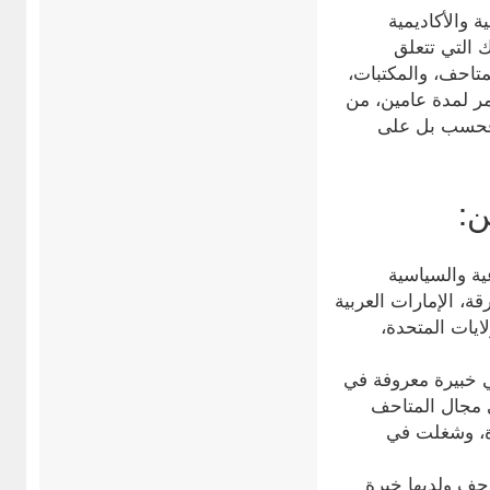
 والأكاديمية
 التي تتعلق
متاحف، والمكتبات،
تمر لمدة عامين، من
ي فحسب بل على
ن:
ة والسياسية
، الإمارات العربية
ايات المتحدة،
ي خبيرة معروفة في
مستشارة أولى في مجال المتاحف
رة، وشغلت في
احف ولديها خبرة