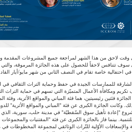
 وقت لاحق من هذا الشهر لمراجعة جميع المشروعات المقدمة واخت
 سوف تتنافس لاحقاً للحصول على هذه الجائزة المرموقة، والتي 
 في احتفالية خاصة تقام في النصف الثاني من شهر مايو/أيار القاد
لشارقة للممارسات الجيدة في حفظ وحماية التراث الثقافي في ال
عام 2017، بهدف تكريم ومكافأة الأعمال المتميّزة التي تسهم في حماية التراث 
لجائزة فئتين رئيسيتين، هما فئة المباني والمواقع الأثرية، وفئة ا
ذلك. وكانت الجائزة الكبرى عن فئة "المباني والمواقع الأثرية" للد
روع "إعادة تأهيل سوق السّقطيّة" في مدينة حلب، سورية، الذي 
للتنمية. بينما فاز بالجائزة الكبرى عن فئة "المقتنيات والمجمو
ة والإسعافات الأوّلية للتّراث الوثائقي لمجموعة المخطوطات في 