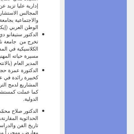
المجالس الاستشارية 
والاجتماعية بجامع
الوطن العربي (إيكر
الدكتور ستيفانو دي
الكلاسيكية في المد
مسيرة حياته المهني
المدير العام (بالانتخ
الدكتورة عمرة حجي
المشاريع لدمج الت
كما عملت كمستشارة
الدولية.
الدكتور صلاح محمّد
الحداثوية المقارنة
تاريخ الفن والدراسا
معارض، ومحرراً مساهماً في تأسي