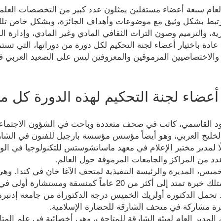
لعام سبعة أعضاء مستقلين يمثلون عدد كبير من التخصصات العلمية
 ترتبط بشكل وثيق مع موضوعات وأهداف الجائزة، وبشكل خاص تلك
ية، والترميم وصون التراث الثقافي المادي وغير المادي، وإدارة ال
 عادة باختيار أعضاء لجنة التحكيم لكل دورة من دوراتها، التي تس
ء والاختصاصيين المرموقين والمعروفين ليس على الصعيد العرب
عضاء لجنة التحكيم لهذه الدورة كل م
 القاسمي، كاتب في صحف متعددة وباحث في الشؤون الاجتماعي
الخليج العربي، وهو أيضاً مؤسس مؤسسة بارجيل للفنون في الشارقة
ا لمدير مختبر الإعلام في معهد ماساتشوستس للتكنولوجيا في الول
عدد من المراكز والجامعات المرموقة حول العالم.
خميس، المديرة والرئيسة التنفيذية لمتحف الآغا خان في كندا. وه
الفن الاسلامي، وتمتلك خبرة تمتد إلى أكثر من 20 عاماً كمنسقة و
ة. تحمل الدكتورة أولريك الخميس درجة الدكتوراة من جامعة إدنب
ة مشاركة في متحف الشارقة للحضارة الإسلامية.
 المدير العام لهيئة الشارقة للمتاحف، وهي أخصائية في علم المت