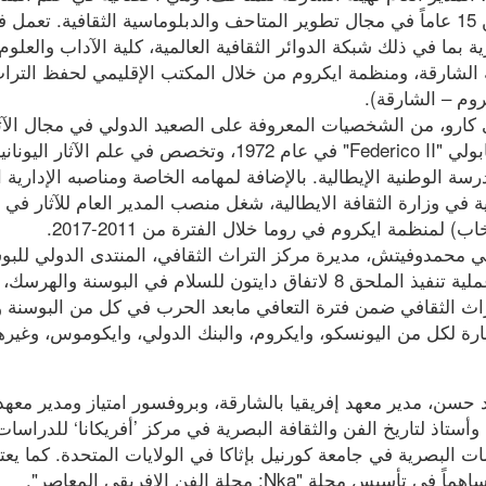
إدارية عليا تزيد عن 15 عاماً في مجال تطوير المتاحف والدبلوماسية الثقافية. تع
بما في ذلك شبكة الدوائر الثقافية العالمية، كلية الآداب والعلوم 
ة الشارقة، ومنظمة ايكروم من خلال المكتب الإقليمي لحفظ الترا
وم – الشارقة).
 كارو، من الشخصيات المعروفة على الصعيد الدولي في مجال الآثا
تخرج من جامعة نابولي "Federico II" في عام 1972، وتخصص في علم الآث
رسة الوطنية الإيطالية. بالإضافة لمهامه الخاصة ومناصبه الإدارية 
ة في وزارة الثقافة الايطالية، شغل منصب المدير العام للآثار في
اب) لمنظمة ايكروم في روما خلال الفترة من 2011-2017.
 محمدوفيتش، مديرة مركز التراث الثقافي، المنتدى الدولي للبوس
كخبيرة رائدة في عملية تنفيذ الملحق 8 لاتفاق دايتون للسلام في البوسنة
راث الثقافي ضمن فترة التعافي مابعد الحرب في كل من البوسنة
 لكل من اليونسكو، وايكروم، والبنك الدولي، وايكوموس، وغير
 حسن، مدير معهد إفريقيا بالشارقة، وبروفسور امتياز ومدير معه
، وأستاذ لتاريخ الفن والثقافة البصرية في مركز ’أفريكانا‘ للدراس
ت البصرية في جامعة كورنيل بإثاكا في الولايات المتحدة. كما يعتبر ن
س مجلة "Nka: مجلة الفن الإفريقي المعاصر".