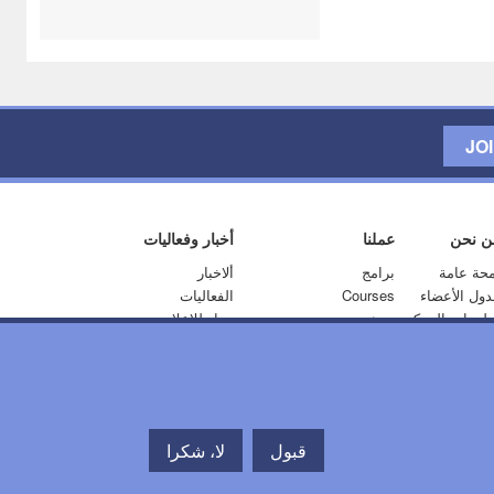
JO
ن نحن
عملنا
أخبار وفعاليات
حة عامة
برامج
ألاخبار
دول الأعضاء
Courses
الفعاليات
لومات المركز
بحث
مواد للإعلام
شراكة
الخدمات الاستشارية
Blog
الزائرين
قبول
لا، شكرا