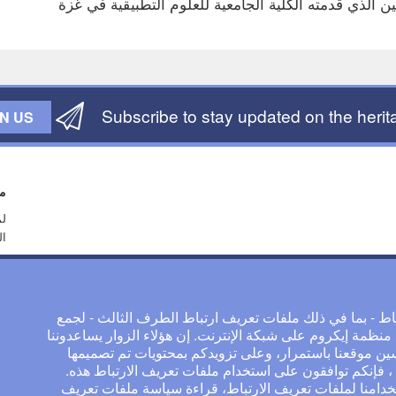
 الذي قدمته الكلية الجامعية للعلوم التطبيقية في غزة
Subscribe to stay updated on the herita
IN US
م
لم
ال
مع
ال
ط - بما في ذلك ملفات تعريف ارتباط الطرف الثالث - لجمع
نظمة إيكروم على شبكة الإنترنت. إن هؤلاء الزوار يساعدوننا
 موقعنا باستمرار، وعلى تزويدكم بمحتويات تم تصميمها
ل" ، فإنكم توافقون على استخدام ملفات تعريف الارتباط هذه.
امنا لملفات تعريف الارتباط،
قراءة سياسة ملفات تعريف