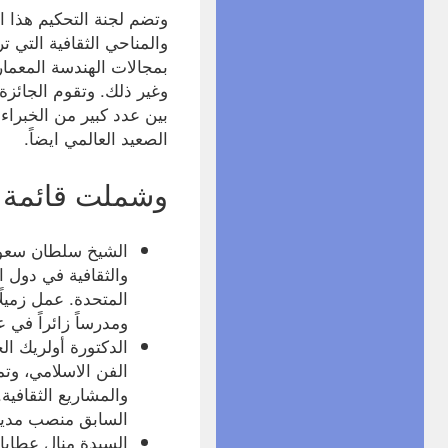
وتضم لجنة التحكيم هذا ا
والمناحي الثقافية التي
بمجالات الهندسة المعمار
وغير ذلك. وتقوم الجائزة
بين عدد كبير من الخبرا
الصعيد العالمي ايضاً.
وشملت قائمة أ
الشيخ سلطان سعود
والثقافية في دول 
المتحدة. عمل زميلً
ومدرساً زائراً في 
الدكتورة أولريك ال
والمشاريع الثقافي
السابق منصب مدير
السيدة منال عطايا،