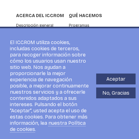
ACERCA DEL ICCROM
QUÉ HACEMOS
Descripción general
Programas
Estados Miembros
Courses
Información corporativa
Investigación
El ICCROM utiliza cookies,
Asociación
Servicios de asesoramiento
incluidas cookies de terceros,
NOTICIAS Y EVENTOS
para recoger información sobre
cómo los usuarios usan nuestro
Noticias
sitio web. Nos ayudan a
ICCROM Events
proporcionarle la mejor
Para la prensa
Aceptar
experiencia de navegación
Blog
posible, a mejorar continuamente
Visitantes
nuestros servicios y a ofrecerle
No, Gracias
contenidos adaptados a sus
intereses. Pulsando el botón
"Aceptar", usted acepta el uso de
estas cookies. Para obtener más
información, lea
nuestra Política
Cookies Policy
Privacy Policy
Social Media Policy
de cookies
.
© 2026 ICCROM