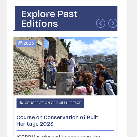
Explore Past
Editions
2023
2017
CONSERVATION OF BUILT HERITAGE
CONS
Course on Conservation of Built
Introd
Heritage 2023
Conser
ixth
ilt
ICCROM is pleased to announce the
Under 