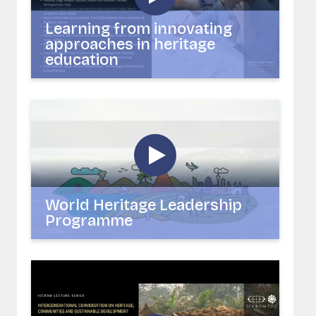
Learning from innovating
approaches in heritage
education
World Heritage Leadership
Programme