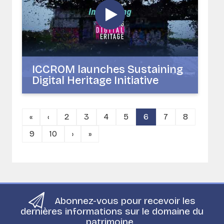
ICCROM launches Sustaining
Digital Heritage Initiative
«
‹
2
3
4
5
6
7
8
9
10
›
»
Abonnez-vous pour recevoir les
dernières informations sur le domaine du
patrimoine