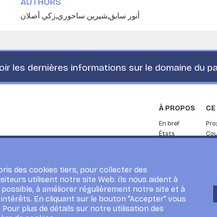
AUTHORS
أنور سابق
شيرين ساحوري
زكي أصلان
ir les dernières informations sur le domaine du 
À PROPOS
CE
En bref
Pr
États
Cou
membres
Rec
L’organisation
Ser
Partenariat
ris des cookies tiers, pour collecter des
siteurs utilisent notre site Web. Ils nous aident à
possible, à améliorer régulièrement notre site et à
intérêts. En cliquant sur le bouton "Accepter" vous
 Pour plus de détails sur notre utilisation des