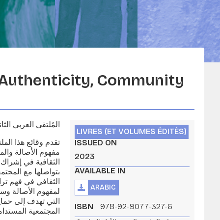
 "Authenticity, Community
المُلتقى العربي الث"
LIVRES (ET VOLUMES ÉDITÉS)
تقدم وقائع هذا الم
ISSUED ON
مفهوم الأصالة والم
2023
الثقافية في إشراك 
AVAILABLE IN
بتواصلها مع المجتم
الثقافي في فهم ترا
ARABIC
لمفهوم الأصالة وسم
التي تهدف إلى حماي
ISBN
978-92-9077-327-6
المجتمعية المستدام