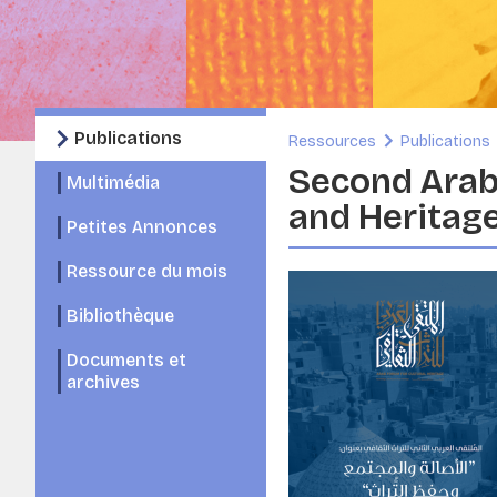
Publications
Ressources
Publications
Second Arab 
Multimédia
and Heritag
Petites Annonces
Ressource du mois
Bibliothèque
Documents et
archives