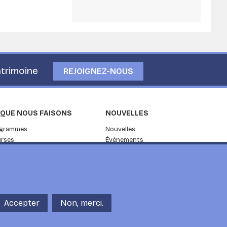
patrimoine
REJOIGNEZ-NOUS
 QUE NOUS FAISONS
NOUVELLES
ogrammes
Nouvelles
rses
Événements
herche
Pour la presse
vices de conseil
Blog
Les visiteurs
Accepter
Non, merci.