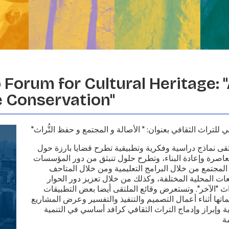
Forum for Cultural Heritage:
e Conservation"
اني للتراث الثقافي بعنوان: " الأصالة و المجتمع و حفظ التُّراث
لتقى نماذج دراسية وفكرية وتطبيقية تطرح قضايا بارزة حول
عاصرة وإعادة البناء، وتطرح حلول تنبثق من دور المؤسسات
المجتمع من خلال البرامج التعليمية ومن خلال المتاحف
عات المحلية المختلفة، وكذلك من خلال تعزيز دور الحوار
ث "الآخر". وتستعرض وقائع الملتقى أيضا بعض التطبيقات
اتها أثناء أعمال التصميم والتنفيذ والتفسير وعرض المشاريع
ة وإبراز وإدماج التراث الثقافي كرافد أساسي في التنمية
ة