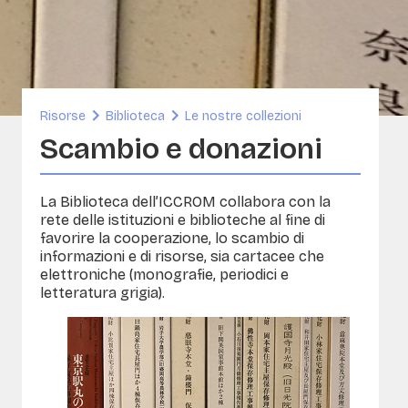
nibilità e patrimonio costruito
rse
ORG
A- Conservazione delle collezioni di
i e immagini
Risorse
Biblioteca
Le nostre collezioni
sia
Scambio e donazioni
La Biblioteca dell’ICCROM collabora con la
rete delle istituzioni e biblioteche al fine di
favorire la cooperazione, lo scambio di
informazioni e di risorse, sia cartacee che
elettroniche (monografie, periodici e
letteratura grigia).