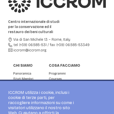
Centro internazionale di studi
per la conservazione ed il
restauro dei beni culturali
Via di San Michele 13 – Rome, Italy
tel: (+39) 06.585-531
/
fax: (+39) 06.585-53349
iccrom@iccrom.org
CHI SIAMO
COSA FACCIAMO
Panoramica
Programmi
Stati Membri
Courses
Informazioni aziendali
Ricerca
Partenariato
Servizi di consulenza
ICCROM utilizza i cookie, inclusi i
NOTIZIE ED EVENTI
cookie di terze parti, per
raccogliere informazioni su come i
Notizie
visitatori utilizzano il nostro sito
Eventi
Web. Ci aiutano a offrirti la