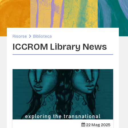
nibilità e patrimonio costruito
rse
ORG
A- Conservazione delle collezioni di
i e immagini
Risorse
Biblioteca
sia
ICCROM Library News
22 Mag 2025